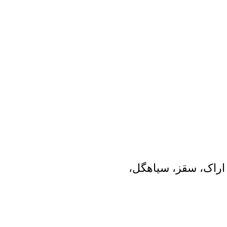
 اراک، سقز، سیاهگل،