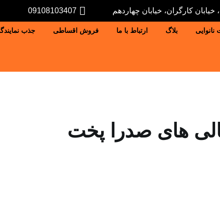
خیابان کارگران، خیابان چهاردهم
09108103407
 نانوایی
بلاگ
ارتباط با ما
فروش اقساطی
جذب نمایندگ
لی های صدرا پخت