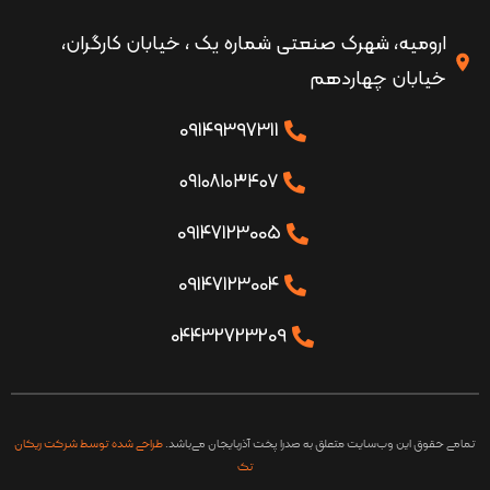
ارومیه، شهرک صنعتی شماره یک ، خیابان کارگران،
خیابان چهاردهم
09149397311
۰۹۱۰۸۱۰۳۴۰۷
09147123005
09147123004
04432723209
تمامی حقوق این وب‌سایت متعلق به صدرا پخت آذربایجان می‌باشد.
طراحی شده توسط شرکت ریکان
تک