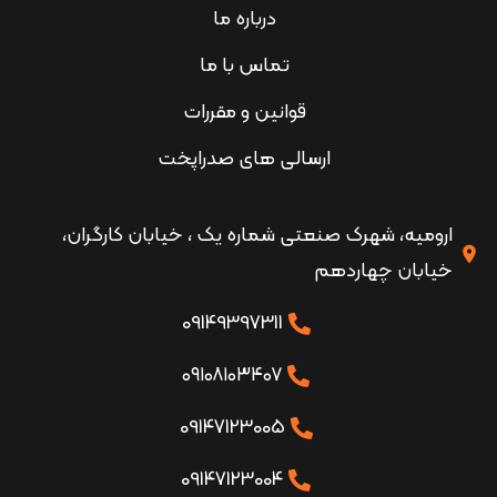
درباره ما
تماس با ما
قوانین و مقررات
ارسالی های صدراپخت
ارومیه، شهرک صنعتی شماره یک ، خیابان کارگران،
خیابان چهاردهم
09149397311
۰۹۱۰۸۱۰۳۴۰۷
09147123005
09147123004