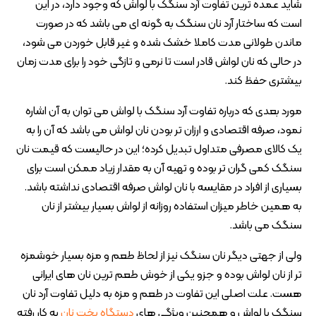
شاید عمده ترین تفاوت آرد سنگک با لواش که وجود دارد، در این
است که ساختار آرد نان سنگک به گونه ای می باشد که در صورت
ماندن طولانی مدت کاملا خشک شده و غیر قابل خوردن می شود،
در حالی که نان لواش قادر است تا نرمی و تازگی خود را برای مدت زمان
بیشتری حفظ کند.
مورد بعدی که درباره تفاوت آرد سنگک با لواش می توان به آن اشاره
نمود، صرفه اقتصادی و ارزان تر بودن نان لواش می باشد که آن را به
یک کالای مصرفی متداول تبدیل کرده؛ این در حالیست که قیمت نان
سنگک کمی گران تر بوده و تهیه آن به مقدار زیاد ممکن است برای
بسیاری از افراد در مقایسه با نان لواش صرفه اقتصادی نداشته باشد.
به همین خاطر میزان استفاده روزانه از لواش بسیار بیشتر از نان
سنگک می باشد.
ولی از جهتی دیگر نان سنگک نیز از لحاظ طعم و مزه بسیار خوشمزه
تر از نان لواش بوده و جزو یکی از خوش طعم ترین نان های ایرانی
هست. علت اصلی این تفاوت در طعم و مزه به دلیل تفاوت آرد نان
سنگک با لواش و همچنین ویژگی های
دستگاه پخت نان
به کار رفته