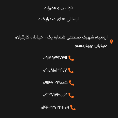
قوانین و مقررات
ارسالی های صدراپخت
ارومیه، شهرک صنعتی شماره یک ، خیابان کارگران،
خیابان چهاردهم
09149397311
۰۹۱۰۸۱۰۳۴۰۷
09147123005
09147123004
04432723209